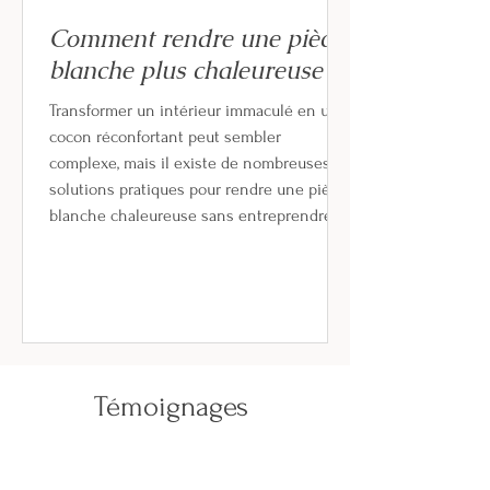
Comment rendre une pièce
blanche plus chaleureuse
Transformer un intérieur immaculé en un
cocon réconfortant peut sembler
complexe, mais il existe de nombreuses
solutions pratiques pour rendre une pièce
blanche chaleureuse sans entreprendre
de gros travaux. Dans cet article, nous
verrons comment jouer sur les matières,
les couleurs, l’éclairage et le mobilier afin
de donner du caractère à une pièce
neutre. Rendre une pièce blanche plus
chaleureuse grace aux textiles Les textiles
sont probablement l’élément le plus
Témoignages
simple et