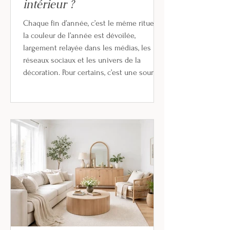
intérieur ?
Chaque fin d’année, c’est le même rituel :
la couleur de l’année est dévoilée,
largement relayée dans les médias, les
réseaux sociaux et les univers de la
décoration. Pour certains, c’est une source
d’inspiration incontournable. Pour d’autres,
une tendance de plus, parfois difficile à
appliquer dans un intérieur pensé pour
durer. Alors, faut-il vraiment suivre les
couleurs de l’année ? Et que disent les
choix récents sur notre rapport à la
décoration et à nos intérieurs ? Pou